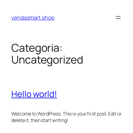
Pular
para
vendasmart.shop
o
conteúdo
Categoria:
Uncategorized
Hello world!
Welcome to WordPress. This is your first post. Edit or
delete it, then start writing!